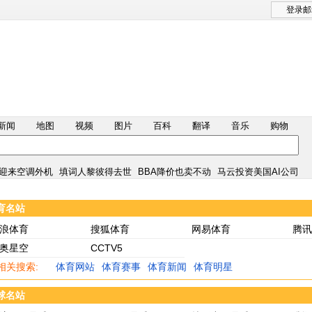
登录邮
新闻
地图
视频
图片
百科
翻译
音乐
购物
取消艺考
姆巴佩官宣恋情
冒充保安看演唱会被罚
“梅姨”死刑或适用受限
迎来空调外机
填词人黎彼得去世
BBA降价也卖不动
马云投资美国AI公司
取消艺考
姆巴佩官宣恋情
冒充保安看演唱会被罚
“梅姨”死刑或适用受限
育名站
迎来空调外机
填词人黎彼得去世
BBA降价也卖不动
马云投资美国AI公司
浪体育
搜狐体育
网易体育
腾讯
奥星空
CCTV5
相关搜索:
体育网站
体育赛事
体育新闻
体育明星
球名站