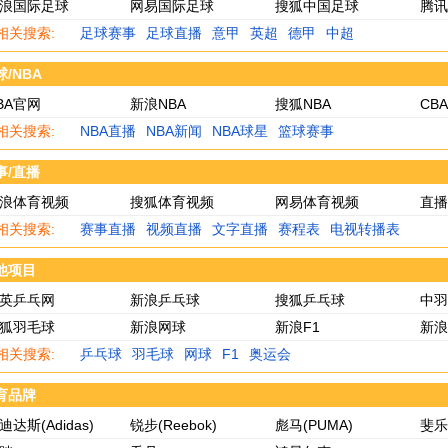
浪国际足球
网易国际足球
搜狐中国足球
腾讯
相关搜索:
足球赛事
足球直播
意甲
英超
德甲
中超
球/NBA
BA官网
新浪NBA
搜狐NBA
CB
相关搜索:
NBA直播
NBA新闻
NBA球星
篮球赛事
事/直播
浪体育视频
搜狐体育视频
网易体育视频
直播
相关搜索:
赛事直播
视频直播
文字直播
赛程表
电视转播表
他项目
英乒乓网
新浪乒乓球
搜狐乒乓球
中羽
狐羽毛球
新浪网球
新浪F1
新浪
相关搜索:
乒乓球
羽毛球
网球
F1
奥运会
育品牌
迪达斯(Adidas)
锐步(Reebok)
彪马(PUMA)
斐乐(