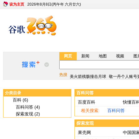
设为主页
2026年8月8日(丙午年 六月廿六)
网页
新闻
地图
视频
图
最新版月球说明书
宇树科技估值610
美火箭残骸撞击月球
敬一丹个人账号
热搜
最新版月球说明书
宇树科技估值610
百科问答
分类目录
美火箭残骸撞击月球
敬一丹个人账号
百科 (6)
百度百科
快懂百
百科问答 (4)
相关搜索:
百科问答
探索发现 (2)
探索发现
果壳网
中国国