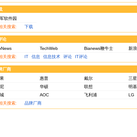
载
军软件园
相关搜索:
下载
T评论
oNews
TechWeb
Bianews鞭牛士
新浪
相关搜索:
IT
信息
信息技术
评论
IT评论
牌厂商
果
惠普
戴尔
三星
尼
华硕
联想
明基
城
AOC
飞利浦
LG
相关搜索:
品牌厂商