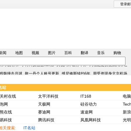
登录邮
新闻
地图
视频
图片
百科
翻译
音乐
购物
月球说明书
宇树科技估值610亿
央视网评银行午休
阿根廷足协挺因凡蒂诺
残骸撞击月球
敬一丹个人账号更新
维尼修斯续约6年
周受资现身北京机场
月球说明书
宇树科技估值610亿
央视网评银行午休
阿根廷足协挺因凡蒂诺
T名站
残骸撞击月球
敬一丹个人账号更新
维尼修斯续约6年
周受资现身北京机场
关村在线
太平洋科技
IT168
电脑
泡网
天极网
硅谷动力
Tec
熊在线
赛迪网
速途网
新浪
易科技
腾讯科技
凤凰网科技
光明
相关搜索:
IT名站