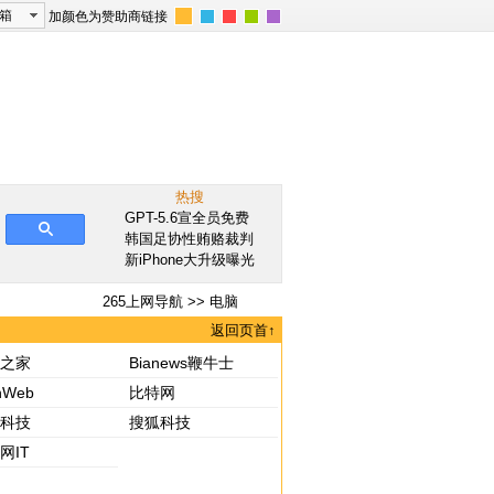
箱
加颜色为赞助商链接
热搜
GPT-5.6宣全员免费
韩国足协性贿赂裁判
新iPhone大升级曝光
265上网导航
>> 电脑
返回页首↑
之家
Bianews鞭牛士
hWeb
比特网
科技
搜狐科技
网IT