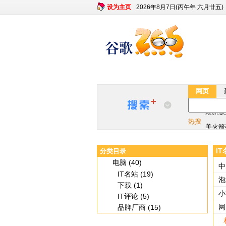
设为主页
2026年8月7日(丙午年 六月廿五)
网页
最新版
热搜
美火箭
最新版
I
分类目录
美火箭
电脑 (40)
中
IT名站 (19)
泡
下载 (1)
小
IT评论 (5)
网
品牌厂商 (15)