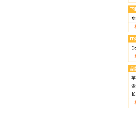
下
华
I
D
品
苹
索
长