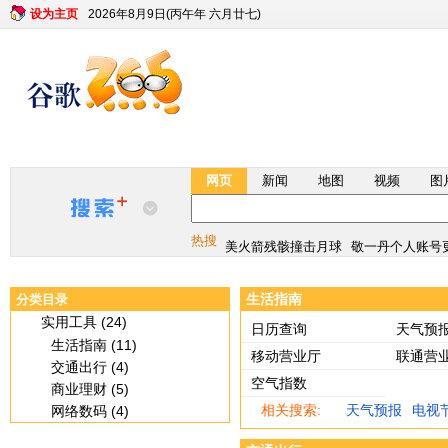
设为主页
2026年8月9日(丙午年 六月廿七)
网页
新闻
地图
视频
图
最新版月球说明书
宇树科技估值610
美火箭残骸撞击月球
敬一丹个人账号
热搜
最新版月球说明书
宇树科技估值610
生活指南
分类目录
美火箭残骸撞击月球
敬一丹个人账号
实用工具 (24)
日历查询
天气预
生活指南 (11)
移动营业厅
联通营
交通出行 (4)
空气指数
商业理财 (5)
相关搜索:
天气预报
电视
网络数码 (4)