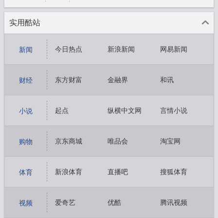
实用酷站
今日热点
新浪新闻
网易新闻
新闻
凤凰新闻
搜狐新闻
东方网
东方财富
金融界
和讯
财经
新浪财经
搜狐财经
凤凰财经
起点
纵横中文网
言情小说
小说
潇湘书院
晋江文学
小说阅读网
京东商城
唯品会
淘宝网
购物
天猫商城
苏宁易购
当当网
新浪体育
直播吧
搜狐体育
体育
网易体育
腾讯体育
咪咕体育
爱奇艺
优酷
腾讯视频
视频