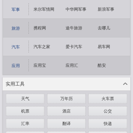
搜狐视频
新浪视频
哔哩哔哩
米尔军情网
中华网军事
新浪军事
军事
搜狐军事
凤凰军事
环球军事
携程网
途牛旅游
去哪儿
旅游
同程旅游
马蜂窝旅游
穷游网
汽车之家
爱卡汽车
易车网
汽车
网上车市
太平洋汽车
车讯网
应用宝
应用汇
酷安
应用
豌豆荚
葫芦侠
实用工具
天气
万年历
火车票
机票
酒店
公交
汇率
翻译
快递