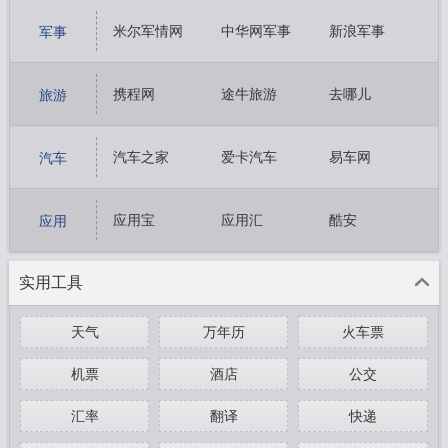
搜狐视频
新浪视频
哔哩哔哩
米尔军情网
中华网军事
新浪军事
军事
搜狐军事
凤凰军事
环球军事
携程网
途牛旅游
去哪儿
旅游
同程旅游
马蜂窝旅游
穷游网
汽车之家
爱卡汽车
易车网
汽车
网上车市
太平洋汽车
车讯网
应用宝
应用汇
酷安
应用
豌豆荚
葫芦侠
实用工具
天气
万年历
火车票
机票
酒店
公交
汇率
翻译
快递