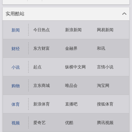
实用酷站
今日热点
新浪新闻
网易新闻
新闻
凤凰新闻
搜狐新闻
东方网
东方财富
金融界
和讯
财经
新浪财经
搜狐财经
凤凰财经
起点
纵横中文网
言情小说
小说
潇湘书院
晋江文学
小说阅读网
京东商城
唯品会
淘宝网
购物
天猫商城
苏宁易购
当当网
新浪体育
直播吧
搜狐体育
体育
网易体育
腾讯体育
咪咕体育
爱奇艺
优酷
腾讯视频
视频