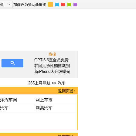
箱
加颜色为赞助商链接
热搜
GPT-5.6宣全员免费
韩国足协性贿赂裁判
新iPhone大升级曝光
265上网导航
>> 汽车
返回页首↑
洋汽车网
网上车市
汽车
网易汽车