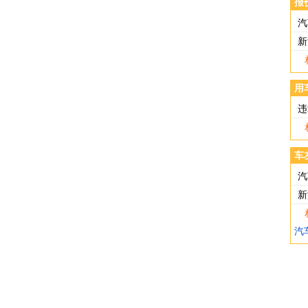
报
汽
新
用
违
车
汽
新
汽