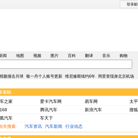
登录邮
新闻
地图
视频
图片
百科
翻译
音乐
购物
月球说明书
宇树科技估值610亿
央视网评银行午休
阿根廷足协挺因凡蒂诺
残骸撞击月球
敬一丹个人账号更新
维尼修斯续约6年
周受资现身北京机场
月球说明书
宇树科技估值610亿
央视网评银行午休
阿根廷足协挺因凡蒂诺
车名站
残骸撞击月球
敬一丹个人账号更新
维尼修斯续约6年
周受资现身北京机场
车之家
爱卡汽车网
易车网
太平
168
腾讯汽车
新浪汽车
搜狐
凰汽车
车天下
相关搜索:
汽车资讯
汽车新闻
行业动态