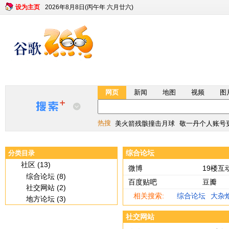
设为主页
2026年8月8日(丙午年 六月廿六)
网页
新闻
地图
视频
图
最新版月球说明书
宇树科技估值610
美火箭残骸撞击月球
敬一丹个人账号
热搜
最新版月球说明书
宇树科技估值610
综合论坛
分类目录
美火箭残骸撞击月球
敬一丹个人账号
社区 (13)
微博
19楼互
综合论坛 (8)
百度贴吧
豆瓣
社交网站 (2)
相关搜索:
综合论坛
大杂
地方论坛 (3)
社交网站