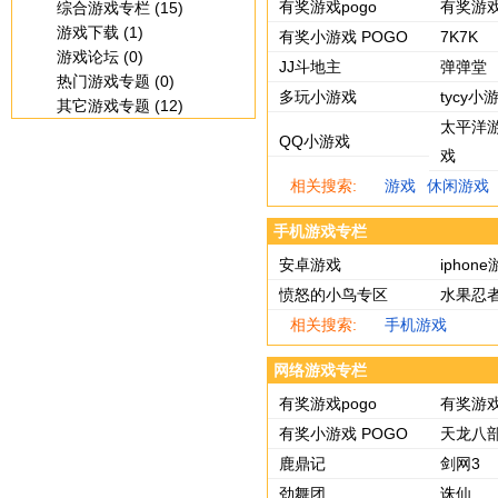
有奖游戏pogo
有奖游戏
综合游戏专栏 (15)
游戏下载 (1)
有奖小游戏 POGO
7K7K
游戏论坛 (0)
JJ斗地主
弹弹堂
热门游戏专题 (0)
多玩小游戏
tycy小
其它游戏专题 (12)
太平洋游
QQ小游戏
戏
相关搜索:
游戏
休闲游戏
手机游戏专栏
安卓游戏
iphon
愤怒的小鸟专区
水果忍
相关搜索:
手机游戏
网络游戏专栏
有奖游戏pogo
有奖游戏
有奖小游戏 POGO
天龙八
鹿鼎记
剑网3
劲舞团
诛仙